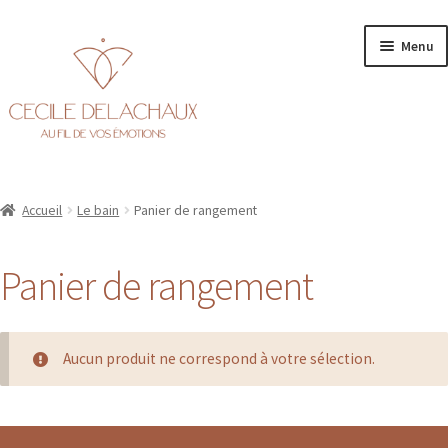
Aller
Aller
Menu
à
au
la
contenu
navigation
Accueil
Accueil
Le bain
Panier de rangement
Ouvr
Personnalisation
le
Panier de rangement
men
Ouvr
Boutique
enfa
le
men
Tous les produits
enfa
Aucun produit ne correspond à votre sélection.
Carte cadeau
En stock