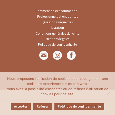
Ouvr
Les packs
Comment passer commande ?
le
Professionnels et entreprises
men
Ouvr
Questions fréquentes
Collections
enfa
Livraison
le
Conditions générales de vente
men
Ouvr
Occasions spéciales
Mentions légales
enfa
le
Politique de confidentialité
men
Ouvr
Le repas
enfa
le
men
Ouvr
Le bain
enfa
le
men
Cape de bain
Nous proposons l'utilisation de cookies pour vous garantir une
enfa
meilleure expérience sur ce site web.
Housse de matelas à langer
Vous avez la possibilité d'accepter ou de refuser l'utilisation de
cookies pour ce site.
Lingettes
0
Accepter
Refuser
Politique de confidentialité
Recherche
Recherche
Panier de rangement