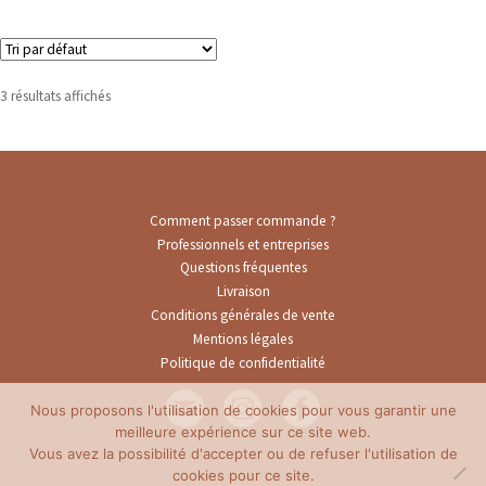
men
Ouvr
Décoration
enfa
le
men
Ouvr
Vêtements et accessoires
enfa
le
3 résultats affichés
men
enfa
Comment passer commande ?
Professionnels et entreprises
Questions fréquentes
Livraison
Conditions générales de vente
Mentions légales
Politique de confidentialité
Nous proposons l'utilisation de cookies pour vous garantir une
meilleure expérience sur ce site web.
Vous avez la possibilité d'accepter ou de refuser l'utilisation de
cookies pour ce site.