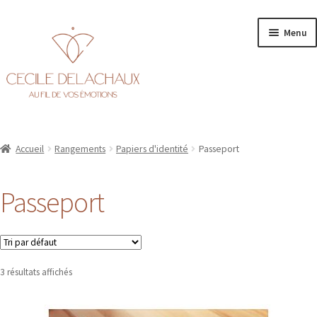
Aller
Aller
Menu
à
au
la
contenu
navigation
Accueil
Accueil
Rangements
Papiers d'identité
Passeport
Ouvr
Personnalisation
le
Passeport
men
Ouvr
Boutique
enfa
le
men
Tous les produits
enfa
Carte cadeau
3 résultats affichés
En stock