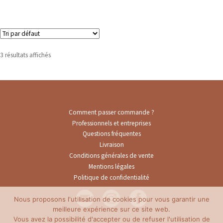
Trousse
Vanity
3 résultats affichés
Ouvr
À l’école
le
men
Ouvr
En balade
enfa
le
men
Ouvr
Décoration
Comment passer commande ?
enfa
le
Professionnels et entreprises
men
Ouvr
Questions fréquentes
Vêtements et accessoires
enfa
le
Livraison
Conditions générales de vente
men
Mentions légales
enfa
Politique de confidentialité
Nous proposons l'utilisation de cookies pour vous garantir une
meilleure expérience sur ce site web.
Vous avez la possibilité d'accepter ou de refuser l'utilisation de