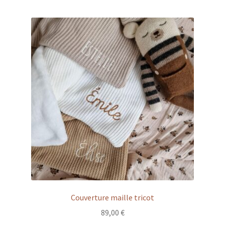
prix :
79,00 €
à
154,00 €
Couverture maille tricot
89,00
€