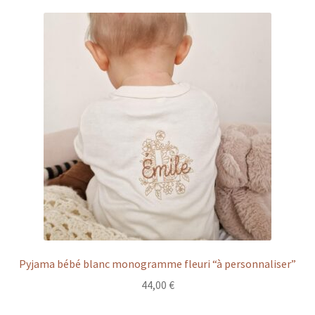
men
Ouvr
En balade
enfa
le
men
Ouvr
Décoration
enfa
le
men
Ouvr
Vêtements et accessoires
enfa
le
men
enfa
Pyjama bébé blanc monogramme fleuri “à personnaliser”
44,00
€