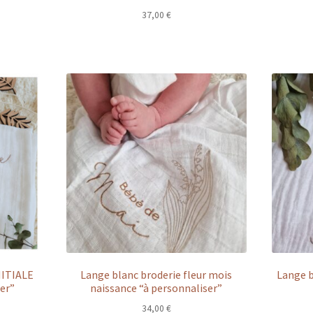
37,00
€
NITIALE
Lange blanc broderie fleur mois
Lange b
er”
naissance “à personnaliser”
34,00
€