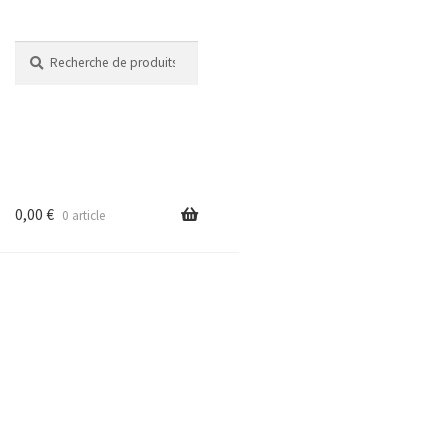
Recherche
Recherche
pour :
0,00
€
0 article