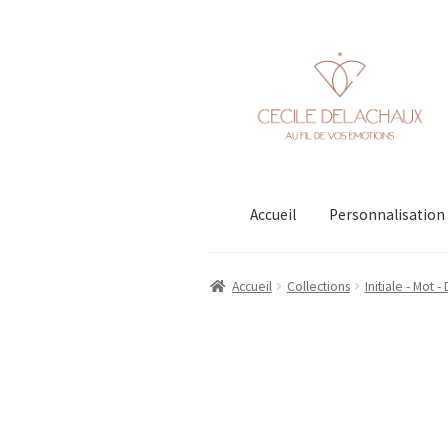
Aller
Aller
à
au
la
contenu
navigation
Accueil
Personnalisation
Accueil
Collections
Initiale - Mot -