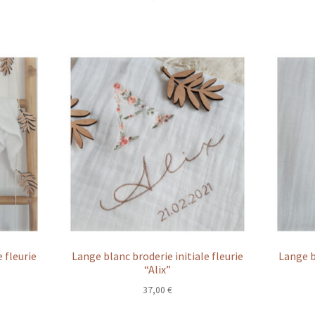
 fleurie
Lange blanc broderie initiale fleurie
Lange b
“Alix”
37,00
€