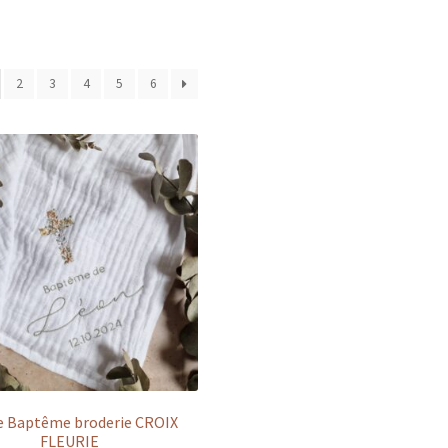
2
3
4
5
6
e Baptême broderie CROIX
FLEURIE