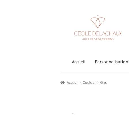
Aller
Aller
à
au
la
contenu
navigation
Accueil
Personnalisation
Accueil
Couleur
Gris
...