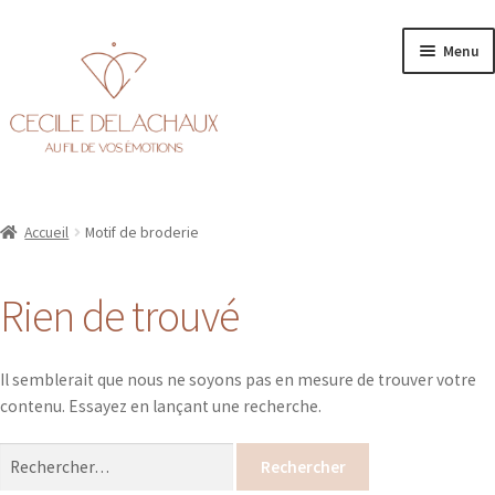
Aller
Aller
Menu
à
au
la
contenu
navigation
Accueil
Accueil
Motif de broderie
Ouvr
Personnalisation
le
Rien de trouvé
men
Ouvr
Boutique
enfa
le
men
Il semblerait que nous ne soyons pas en mesure de trouver votre
enfa
contenu. Essayez en lançant une recherche.
Rechercher :