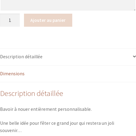
quantité
Ajouter au panier
de
Bavoir
Baptême
Vierge
à
Description détaillée
l'enfant
/
Dimensions
Ange
Raphaël
(col
Description détaillée
Claudine)
Bavoir à nouer entièrement personnalisable.
Une belle idée pour fêter ce grand jour qui restera un joli
souvenir…