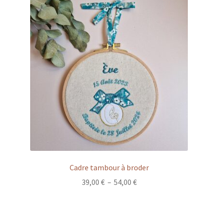
Cadre tambour à broder
Plage
39,00
€
–
54,00
€
de
prix :
39,00 €