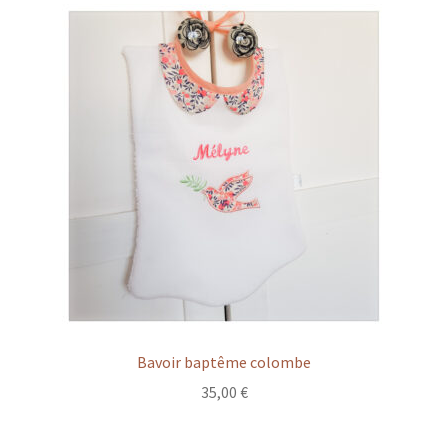
à
54,00 €
Bavoir baptême colombe
35,00
€