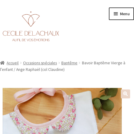
Aller
Aller
Menu
à
au
la
contenu
navigation
Accueil
Accueil
Occasions spéciales
Baptême
Bavoir Baptême Vierge à
Ouvr
Personnalisation
l’enfant / Ange Raphaël (col Claudine)
le
men
Ouvr
Boutique
enfa
le
men
enfa