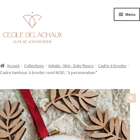
Aller
Aller
Menu
à
au
la
contenu
navigation
Accueil
Accueil
Collections
Initiale - Mot - Date fleuris
Cadre à broder
Ouvr
Personnalisation
Cadre tambour à broder rond NOËL “à personnaliser”
le
men
Ouvr
Boutique
enfa
le
men
enfa