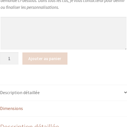
demande ci-dessous. Dans tous les cas, je vous contacterai pour définir
ou finaliser les personnalisations.
quantité
Ajouter au panier
de
Cadre
tambour
à
broder
Description détaillée
rond
NOËL
Dimensions
"à
personnaliser"
Description détaillée