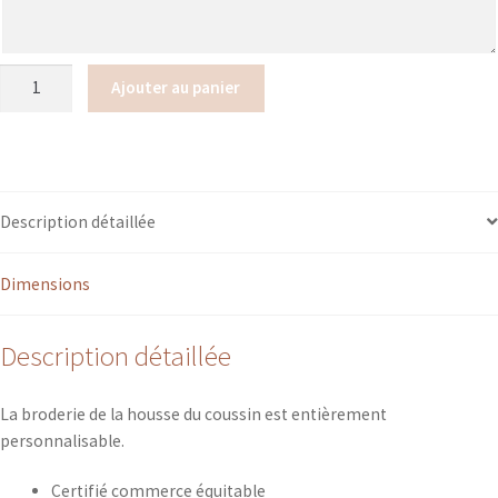
quantité
Ajouter au panier
de
Coussin
carré
/
rectangulaire
Description détaillée
broderie
tissu
Dimensions
appliqué
"
à
Description détaillée
personnaliser"
La broderie de la housse du coussin est entièrement
personnalisable.
Certifié commerce équitable