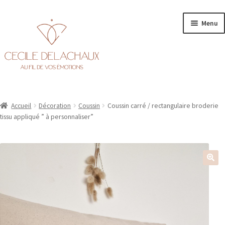
Aller
Aller
Menu
à
au
la
contenu
navigation
Accueil
Accueil
Décoration
Coussin
Coussin carré / rectangulaire broderie
Ouvr
Personnalisation
tissu appliqué ” à personnaliser”
le
men
Ouvr
Boutique
enfa
le
men
enfa