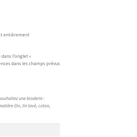
st entièrement
 dans l’onglet «
rences dans les champs prévus
 souhaitez une broderie :
tière (lin, lin lavé, coton,