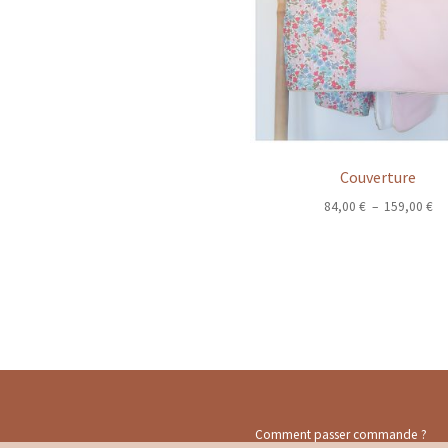
Couverture
Pl
84,00
€
–
159,00
€
de
pri
84
à
15
Comment passer commande ?