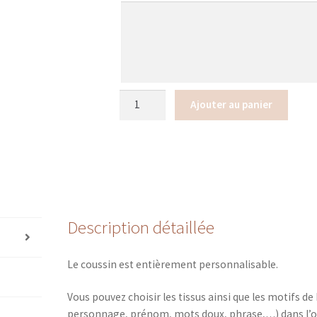
quantité
Ajouter au panier
de
Housse
de
coussin
carré
/
rectangulaire
Description détaillée
(sans
passepoil)
Le coussin est entièrement personnalisable.
Vous pouvez choisir les tissus ainsi que les motifs de
personnage, prénom, mots doux, phrase,…) dans l’o