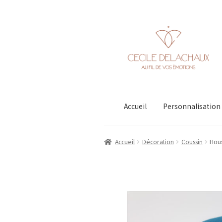
Aller
Aller
à
au
la
contenu
navigation
Accueil
Personnalisation
Accueil
Décoration
Coussin
Hous