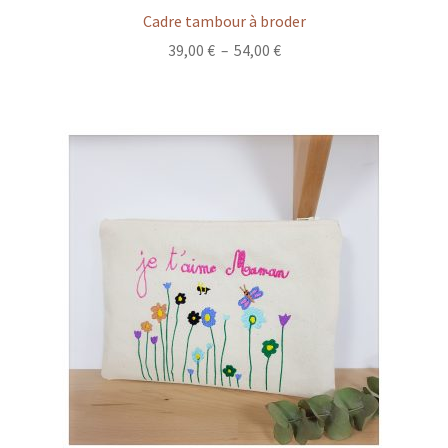
Cadre tambour à broder
Plage
39,00
€
–
54,00
€
de
prix :
39,00 €
à
54,00 €