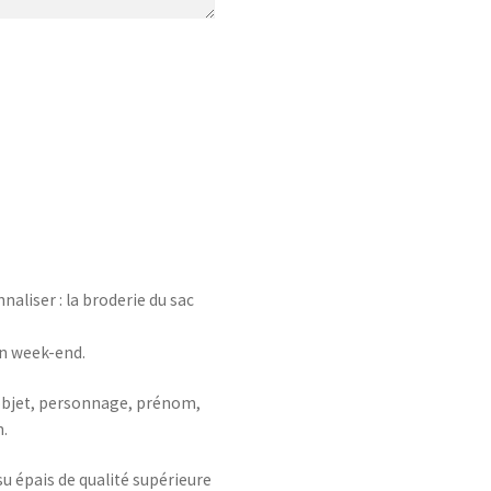
aliser : la broderie du sac
en week-end.
 objet, personnage, prénom,
n.
su épais de qualité supérieure