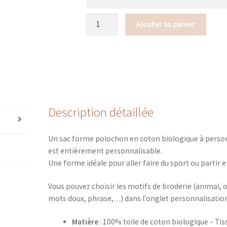
quantité
Ajouter au panier
de
Sac
polochon
coton
bio
broderie
scrabble
Description détaillée
"à
personnaliser"
Un sac forme polochon en coton biologique à personn
est entièrement personnalisable.
Une forme idéale pour aller faire du sport ou partir 
Vous pouvez choisir les motifs de broderie (animal,
mots doux, phrase,…) dans l’onglet personnalisatio
Matière
: 100% toile de coton biologique – Tis