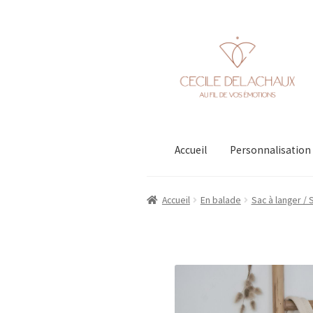
Aller
Aller
à
au
la
contenu
navigation
Accueil
Personnalisation
Accueil
En balade
Sac à langer /