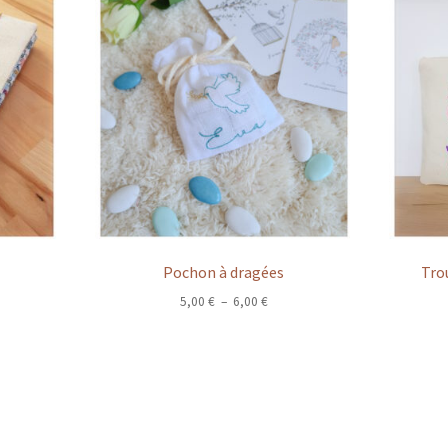
Pochon à dragées
Tro
Plage
5,00
€
–
6,00
€
de
prix :
5,00 €
à
6,00 €