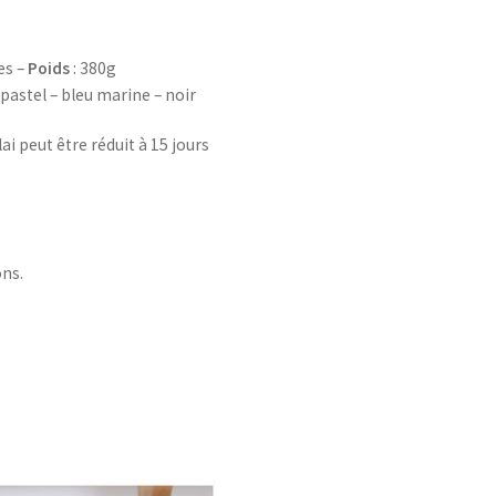
res –
Poids
: 380g
e pastel – bleu marine – noir
ai peut être réduit à 15 jours
ons.