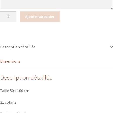
quantité
Ajouter au panier
de
Serviette
de
toilette
très
Description détaillée
épaisse
50x100cm
Dimensions
21
coloris
Description détaillée
Taille 50 x 100 cm
21 coloris