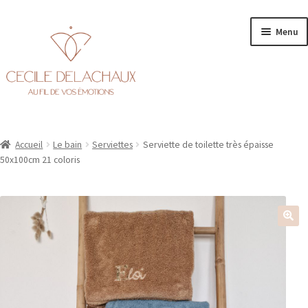
Aller
Aller
Menu
à
au
la
contenu
navigation
Accueil
Accueil
Le bain
Serviettes
Serviette de toilette très épaisse
Ouvr
Personnalisation
50x100cm 21 coloris
le
men
Ouvr
Boutique
enfa
le
men
enfa