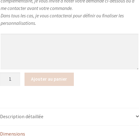
complémentaire, je vous invite à noter votre demande ci-dessous ou à
me contacter avant votre commande.
Dans tous les cas, je vous contacterai pour définir ou finaliser les
personnalisations.
quantité
Ajouter au panier
de
Serviette
de
table
Description détaillée
Dimensions