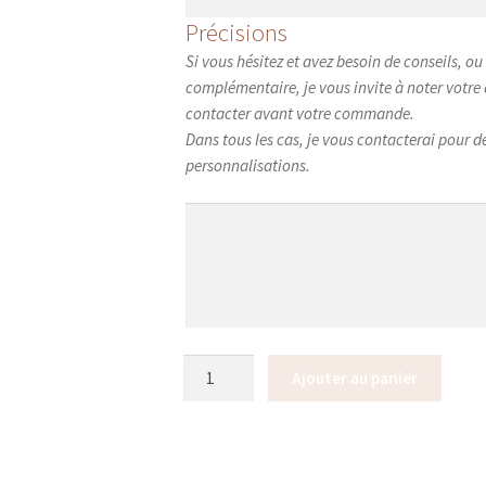
Précisions
Si vous hésitez et avez besoin de conseils, 
complémentaire, je vous invite à noter votr
contacter avant votre commande.
Dans tous les cas, je vous contacterai pour déf
personnalisations.
quantité
Ajouter au panier
de
Sweat
adulte
INITIALE