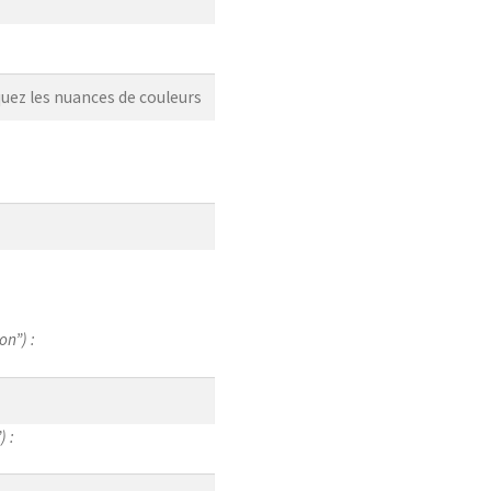
on”) :
) :