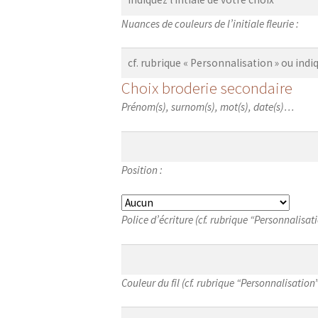
Couleur
Nuances de couleurs de l’initiale fleurie :
des
fils
de
Choix broderie secondaire
broderie
Prénom(s), surnom(s), mot(s), date(s)…
Position
Position :
du
mot
Police
Police d’écriture (cf. rubrique “Personnalisati
d’écriture
Couleur
Couleur du fil (cf. rubrique “Personnalisation”
des
fils