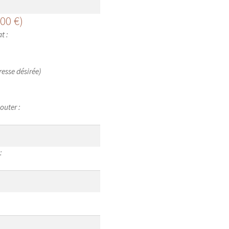
,00
€
)
t :
esse désirée)
outer :
: