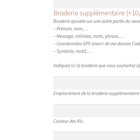
de
Broderie supplémentaire
(+
10
broderie
Broderie ajoutée sur une autre partie du swea
– Prénom, nom,…
– Message, initiales, mots, phrase,…
– Coordonnées GPS (merci de me donner l’adr
– Symbole, motif,…
Indiquez ici la broderie que vous souhaitez aj
Emplacement
Emplacement de la broderie supplémentaire 
de
la
broderie
Couleur
Couleur des fils :
supplémentaire
des
fils