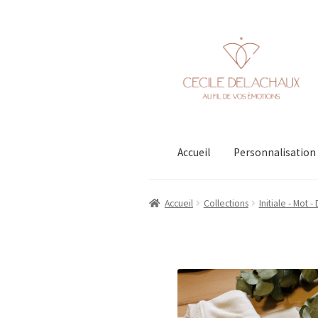
Aller
Aller
à
au
la
contenu
navigation
Accueil
Personnalisation
Accueil
Collections
Initiale - Mot -