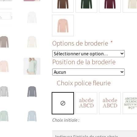
Options de broderie
*
Position de la broderie
Choix police fleurie
Choix
Choix initiale :
initiale