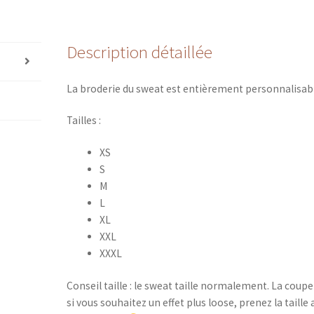
“à
personnaliser"
Description détaillée
La broderie du sweat est entièrement personnalisab
Tailles :
XS
S
M
L
XL
XXL
XXXL
Conseil taille : le sweat taille normalement. La coup
si vous souhaitez un effet plus loose, prenez la taill