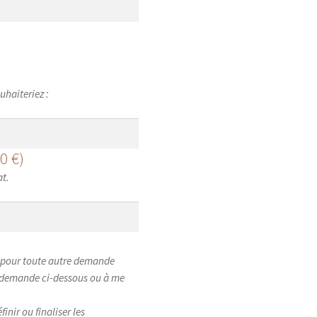
uhaiteriez :
00
€
)
at.
ou pour toute autre demande
e demande ci-dessous ou à me
inir ou finaliser les