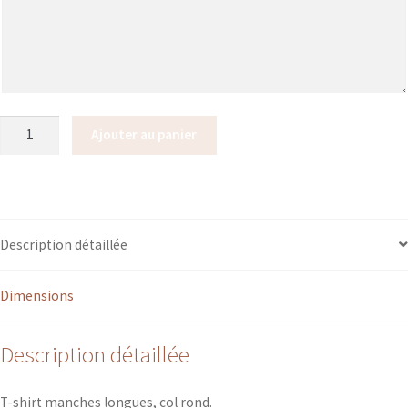
quantité
Ajouter au panier
de
T-
SHIRT
manches
longues
Description détaillée
ENFANTS
Danse
Dimensions
Description détaillée
T-shirt manches longues, col rond.