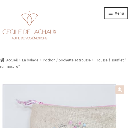
Aller
Aller
Menu
à
au
la
contenu
navigation
Accueil
Accueil
En balade
Pochon / pochette et trousse
Trousse à soufflet ”
Ouvr
Personnalisation
sur mesure”
le
men
Ouvr
Boutique
enfa
le
men
enfa