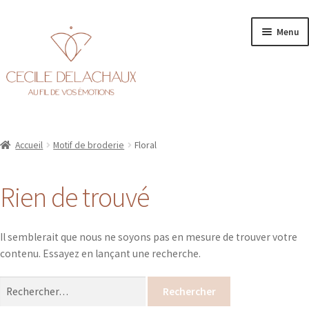
Aller
Aller
Menu
à
au
la
contenu
navigation
Accueil
Accueil
Motif de broderie
Floral
Ouvr
Personnalisation
le
Rien de trouvé
men
Ouvr
Boutique
enfa
le
men
Il semblerait que nous ne soyons pas en mesure de trouver votre
enfa
contenu. Essayez en lançant une recherche.
Rechercher :