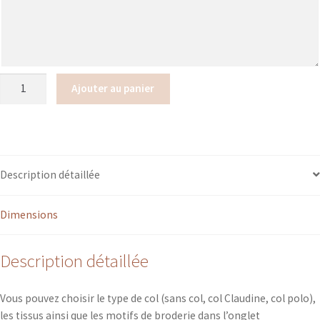
quantité
Ajouter au panier
de
Gigoteuse
Description détaillée
Dimensions
Description détaillée
Vous pouvez choisir le type de col (sans col, col Claudine, col polo),
les tissus ainsi que les motifs de broderie dans l’onglet