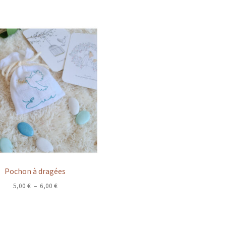
Pochon à dragées
Plage
5,00
€
–
6,00
€
de
prix :
5,00 €