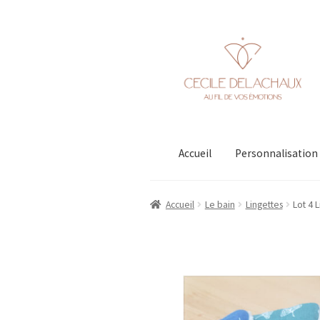
Aller
Aller
à
au
la
contenu
navigation
Accueil
Personnalisation
Accueil
Le bain
Lingettes
Lot 4 