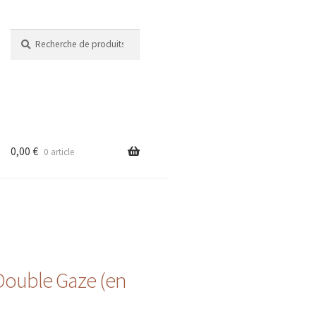
Recherche
Recherche
pour :
0,00
€
0 article
 Double Gaze (en