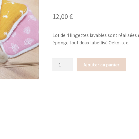
12,00
€
Lot de 4 lingettes lavables sont réalisées
éponge tout doux labellisé Oeko-tex.
quantité
Ajouter au panier
de
Lot
4
Lingettes
lavables
Double
Gaze
(en
stock)