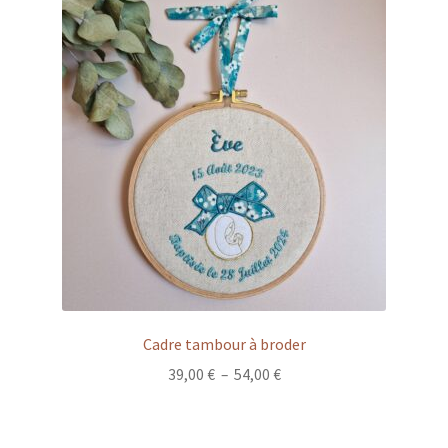
Cadre tambour à broder
Plage
39,00
€
–
54,00
€
de
prix :
39,00 €