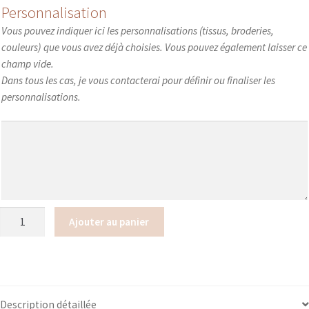
Personnalisation
Vous pouvez indiquer ici les personnalisations (tissus, broderies,
couleurs) que vous avez déjà choisies. Vous pouvez également laisser ce
champ vide.
Dans tous les cas, je vous contacterai pour définir ou finaliser les
personnalisations.
quantité
Ajouter au panier
de
Nid
d'ange
Description détaillée