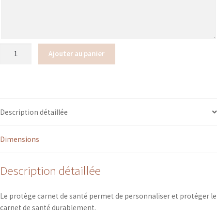
quantité
Ajouter au panier
de
Protège
carnet
de
santé
Description détaillée
(séparation
verticale)
Dimensions
fermeture
zip
Description détaillée
Le protège carnet de santé permet de personnaliser et protéger le
carnet de santé durablement.