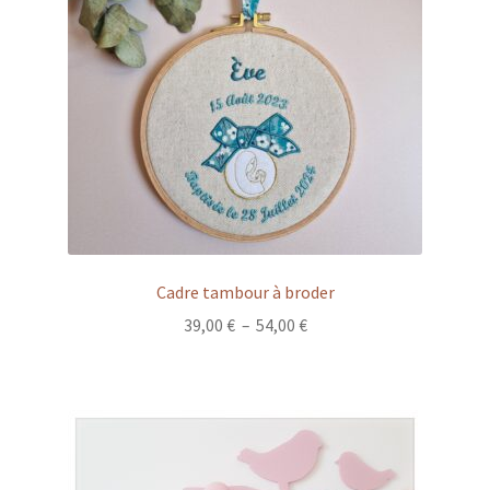
Cadre tambour à broder
Plage
39,00
€
–
54,00
€
de
prix :
39,00 €
à
54,00 €